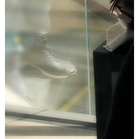
Una Nueva Dimensión Creativa
Activaciones de Marca
Campaña Creativa
Diseño
Diseño de Sonido y Música
Experiencia de
Marca 360º
Producción de Eventos
Talento y
Colaboraciones