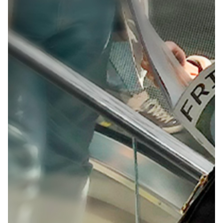
Revolucionando la Imagen de Stock a Nivel
Global
Campaña Creativa
Diseño
Diseño de Sonido y
Música
Estrategia
Producción Digital
Talento y
Colaboraciones
Desafío: Cuando Adobe adquirió el banco de
imágenes Fotolia y se preparó para lanzar Adobe
Stock, necesitaba una forma de mantener a los
usuarios de…