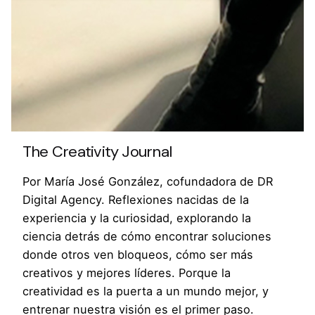
Desafío: En el tercer año de trabajo con Adobe
en OFFF, una de las mayores conferencias
creativas del mundo, se nos encargó crear una
experiencia…
The Creativity Journal
Por María José González, cofundadora de DR
Digital Agency. Reflexiones nacidas de la
experiencia y la curiosidad, explorando la
ciencia detrás de cómo encontrar soluciones
donde otros ven bloqueos, cómo ser más
creativos y mejores líderes. Porque la
creatividad es la puerta a un mundo mejor, y
Alimentando la Creatividad, Desatando la
entrenar nuestra visión es el primer paso.