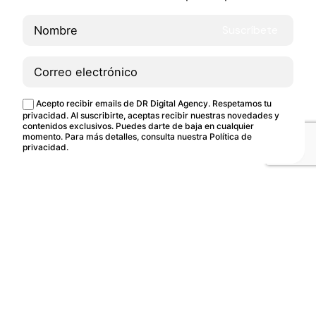
Acción
Diseño
Diseño de Sonido y Música
Producción
Digital
Desafío: Crear una campaña para difundir el
mensaje de Adobe en toda Europa. Contexto:
Esta web utiliza cookies.
Política de cookies
Acepto recibir emails de DR Digital Agency. Respetamos tu
Adobe es una empresa creativa líder con una
privacidad. Al suscribirte, aceptas recibir nuestras novedades y
Configurar
Rechazar
Aceptar todo
sólida base de…
contenidos exclusivos. Puedes darte de baja en cualquier
momento. Para más detalles, consulta nuestra
Política de
privacidad
.